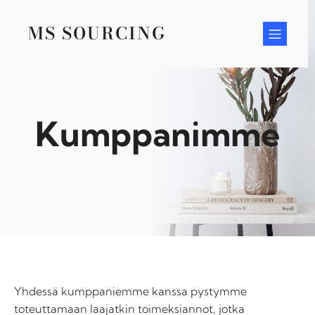
Skip
to
MS SOURCING
content
Kumppanimme
Yhdessä kumppaniemme kanssa pystymme
toteuttamaan laajatkin toimeksiannot, jotka