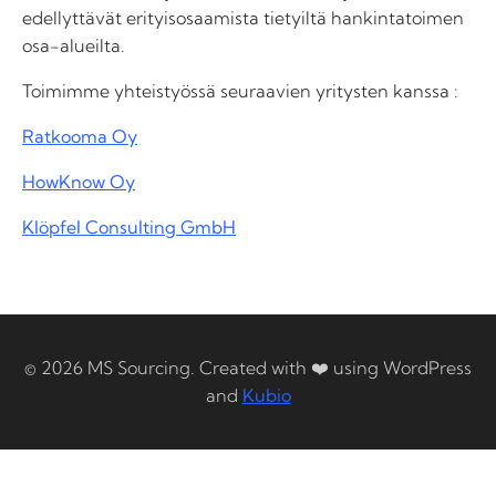
edellyttävät erityisosaamista tietyiltä hankintatoimen
osa-alueilta.
Toimimme yhteistyössä seuraavien yritysten kanssa :
Ratkooma Oy
HowKnow Oy
Klöpfel Consulting GmbH
© 2026 MS Sourcing. Created with ❤️ using WordPress
and
Kubio